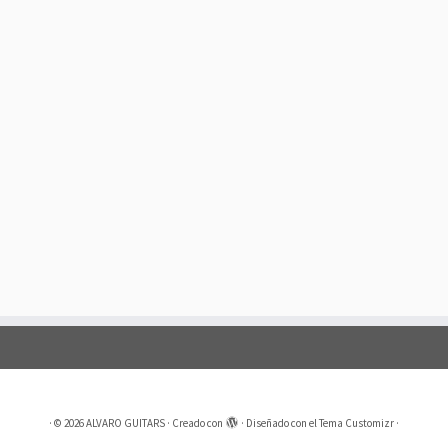
·
© 2026
ALVARO GUITARS
·
Creado con
·
Diseñado con el
Tema Customizr
·